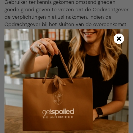
Gebruiker ter kennis gekomen omstandigheden
goede grond geven te vrezen dat de Opdrachtgever
de verplichtingen niet zal nakomen, indien de
Opdrachtgever bij het sluiten van de overeenkomst
verzocht is om zekerheid te stellen voor de
voldoening van zijn verplichtingen uit de
overeenkomst en deze zekerheid uitblijft of
onvoldoende is of indien door de vertraging aan de
zijde van de Opdrachtgever niet langer van
Gebruiker kan worden gevergd dat hij de
overeenkomst tegen de oorspronkelijk
overeengekomen condities zal nakomen.
2.
Voorts is Gebruiker bevoegd de overeenkomst te
ontbinden indien zich omstandigheden voordoen
welke van dien aard zijn dat nakoming van de
overeenkomst onmogelijk is of indien er zich
anderszins omstandigheden voordoen die van dien
aard zijn dat ongewijzigde instandhouding van de