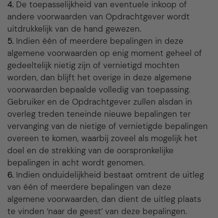
Artikel 9.
4.
De toepasselijkheid van eventuele inkoop­ of
Aansprakelijkheid
andere voorwaarden van Opdrachtgever wordt
uitdrukkelijk van de hand gewezen.
Artikel 10.
5.
Indien één of meerdere bepalingen in deze
Vrijwaring
algemene voorwaarden op enig moment geheel of
gedeeltelijk nietig zijn of vernietigd mochten
Artikel 11.
worden, dan blijft het overige in deze algemene
Intellectuele eigendom
voorwaarden bepaalde volledig van toepassing.
Gebruiker en de Opdrachtgever zullen alsdan in
Artikel 12.
overleg treden teneinde nieuwe bepalingen ter
Toepasselijk recht en geschillen
vervanging van de nietige of vernietigde bepalingen
overeen te komen, waarbij zoveel als mogelijk het
doel en de strekking van de oorspronkelijke
bepalingen in acht wordt genomen.
6.
Indien onduidelijkheid bestaat omtrent de uitleg
van één of meerdere bepalingen van deze
algemene voorwaarden, dan dient de uitleg plaats
te vinden ‘naar de geest’ van deze bepalingen.