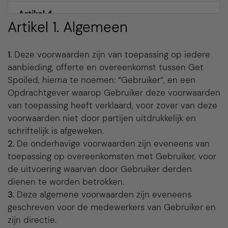
Artikel 4.
Artikel 1. Algemeen
Opschorting, ontbinding en tussentijdse
opzegging van de overeenkomst
1.
Deze voorwaarden zijn van toepassing op iedere
Artikel 5.
aanbieding, offerte en overeenkomst tussen Get
Overmacht
Spoiled, hierna te noemen: “Gebruiker”, en een
Opdrachtgever waarop Gebruiker deze voorwaarden
Artikel 6.
van toepassing heeft verklaard, voor zover van deze
Betaling en incassokosten
voorwaarden niet door partijen uitdrukkelijk en
schriftelijk is afgeweken.
Artikel 7.
2.
De onderhavige voorwaarden zijn eveneens van
Eigendomsvoorbehoud
toepassing op overeenkomsten met Gebruiker, voor
de uitvoering waarvan door Gebruiker derden
Artikel 8.
dienen te worden betrokken.
Garanties, onderzoek en reclames,
3.
Deze algemene voorwaarden zijn eveneens
verjaringstermijn
geschreven voor de medewerkers van Gebruiker en
zijn directie.