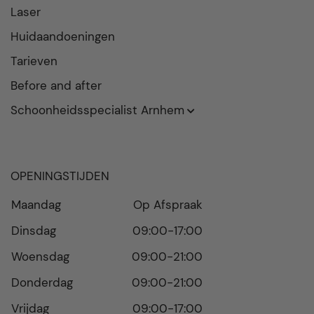
Laser
Huidaandoeningen
Tarieven
Before and after
Schoonheidsspecialist Arnhem
Schoonheidsspecialist Arnhem
Huidtherapeut Arnhem
OPENINGSTIJDEN
Gezichtsbehandeling Arnhem
Maandag
Op Afspraak
Botox Arnhem
Dinsdag
09:00-17:00
Laser ontharen Arnhem
Woensdag
09:00-21:00
Donderdag
09:00-21:00
Vrijdag
09:00-17:00