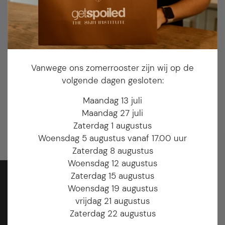
Ja, ik ga akkoord met de
privacyverklaring.
Vanwege ons zomerrooster zijn wij op de
volgende dagen gesloten:
Maandag 13 juli
VOLG ONS OP INSTAGRAM
Maandag 27 juli
GETSPOILED_ARNHEM
Zaterdag 1 augustus
Woensdag 5 augustus vanaf 17.00 uur
Zaterdag 8 augustus
Woensdag 12 augustus
Zaterdag 15 augustus
Woensdag 19 augustus
vrijdag 21 augustus
Zaterdag 22 augustus