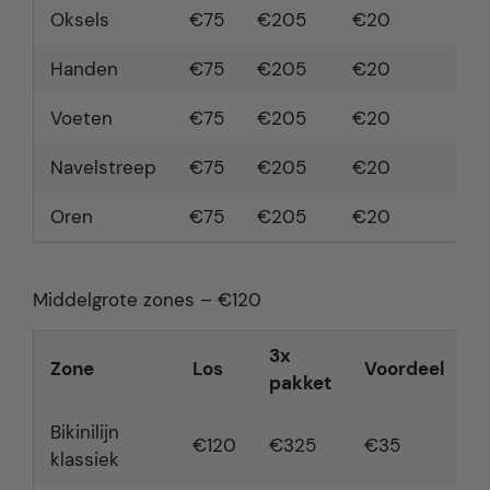
Oksels
€75
€205
€20
€3
Handen
€75
€205
€20
€3
Voeten
€75
€205
€20
€3
Navelstreep
€75
€205
€20
€3
Oren
€75
€205
€20
€3
Middelgrote zones – €120
3x
6
Zone
Los
Voordeel
pakket
p
Bikinilijn
€120
€325
€35
€
klassiek