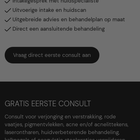
Intakegesprek met huidspecialiste
Uitvoerige intake en huidscan
Uitgebreide advies en behandelplan op maat
Direct een aansluitende behandeling
Vraag direct eerste consult aan
GRATIS EERSTE CONSULT
Consult voor verjonging en verstrakking, rode
vaatjes, pigmentvlekken, acne en/of acnelittekens,
laserontharen, huidverbeterende behandeling,
kalknagels of coagulatie steelwratjes verwijderen