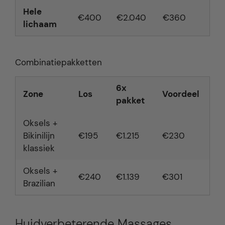
Hele
€400
€2.040
€360
lichaam
Combinatiepakketten
6x
Zone
Los
Voordeel
pakket
Oksels +
Bikinilijn
€195
€1.215
€230
klassiek
Oksels +
€240
€1.139
€301
Brazilian
Huidverbeterende Massages