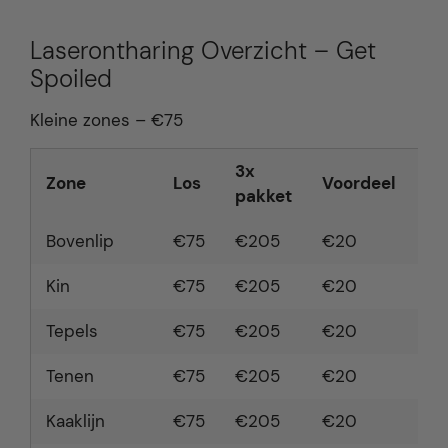
Laserontharing Overzicht – Get
Spoiled
Kleine zones – €75
3x
6x
Zone
Los
Voordeel
pakket
pa
Bovenlip
€75
€205
€20
€3
Kin
€75
€205
€20
€3
Tepels
€75
€205
€20
€3
Tenen
€75
€205
€20
€3
Kaaklijn
€75
€205
€20
€3