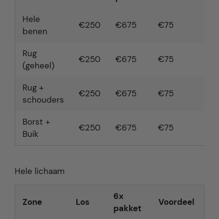
Hele
€250
€675
€75
€1
benen
Rug
€250
€675
€75
€1
(geheel)
Rug +
€250
€675
€75
€1
schouders
Borst +
€250
€675
€75
€1
Buik
Hele lichaam
6x
Zone
Los
Voordeel
pakket