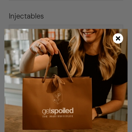
Injectables
Behandeling
Prijs
Baby botox 1 zone
v.a. €100,00
Botox 1 locatie
€200,00
Botox 2 locaties
€350,00
Botox 3 locaties
€450,00
Botox klein gebied
€100,00
Botox voorhoofd
€200,00
Botox kraaienpootjes
v.a. €200,00