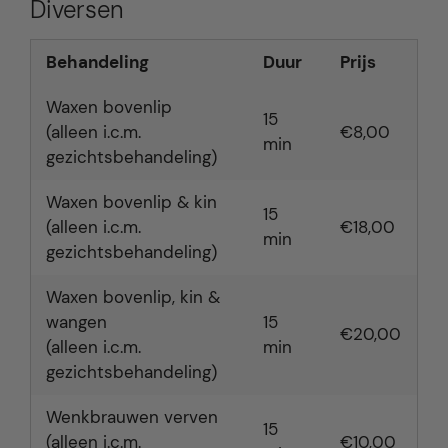
Diversen
Behandeling
Duur
Prijs
Waxen bovenlip
15
(alleen i.c.m.
€8,00
min
gezichtsbehandeling)
Waxen bovenlip & kin
15
(alleen i.c.m.
€18,00
min
gezichtsbehandeling)
Waxen bovenlip, kin &
wangen
15
€20,00
(alleen i.c.m.
min
gezichtsbehandeling)
Wenkbrauwen verven
15
(alleen i.c.m.
€10,00