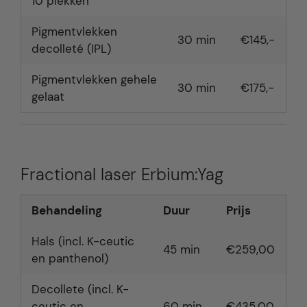
10 plekken
Pigmentvlekken
30 min
€145,-
decolleté (IPL)
Pigmentvlekken gehele
30 min
€175,-
gelaat
Fractional laser Erbium:Yag
Behandeling
Duur
Prijs
Hals (incl. K-ceutic
45 min
€259,00
en panthenol)
Decollete (incl. K-
ceutic en
60 min
€435,00