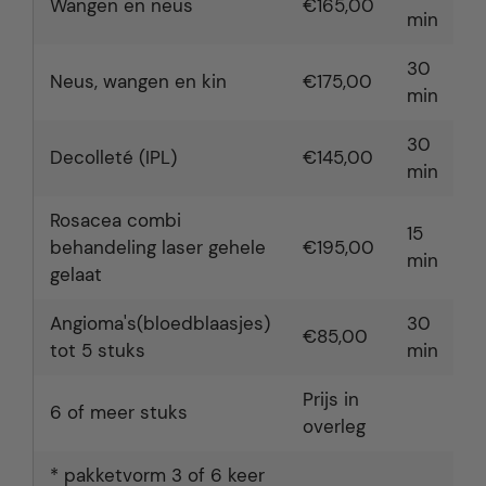
Wangen en neus
€165,00
min
30
Neus, wangen en kin
€175,00
min
30
Decolleté (IPL)
€145,00
min
Rosacea combi
15
behandeling laser gehele
€195,00
min
gelaat
Angioma's(bloedblaasjes)
30
€85,00
tot 5 stuks
min
Prijs in
6 of meer stuks
overleg
* pakketvorm 3 of 6 keer