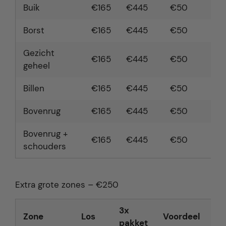
Buik
€165
€445
€50
Borst
€165
€445
€50
Gezicht
€165
€445
€50
geheel
Billen
€165
€445
€50
Bovenrug
€165
€445
€50
Bovenrug +
€165
€445
€50
schouders
Extra grote zones – €250
3x
6x
Zone
Los
Voordeel
pakket
pa