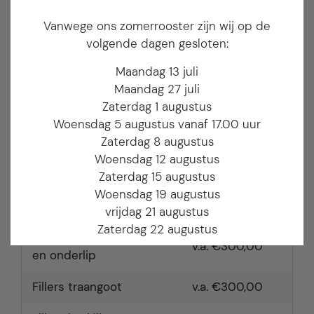
Botox wenkbrauwlift
v.a. €100,00
Vanwege ons zomerrooster zijn wij op de
volgende dagen gesloten:
Botox frons en
v.a. €250,00
wenkbrauwlift
Maandag 13 juli
Maandag 27 juli
Botox tegen overmatig
€750,00
Zaterdag 1 augustus
transpireren
Woensdag 5 augustus vanaf 17.00 uur
Zaterdag 8 augustus
Gummy smile
v.a. €100,00
Woensdag 12 augustus
Fillers neus lippen plooi
v.a. €300,00
Zaterdag 15 augustus
Woensdag 19 augustus
Fillers lippen opvullen
v.a. €250,00
vrijdag 21 augustus
Zaterdag 22 augustus
Fillers rimpels boven-
v.a. €300,00
en onderlip
Wij wensen je een fijne zomer!
Team Get Spoiled
Fillers traangoot
v.a. €300,00